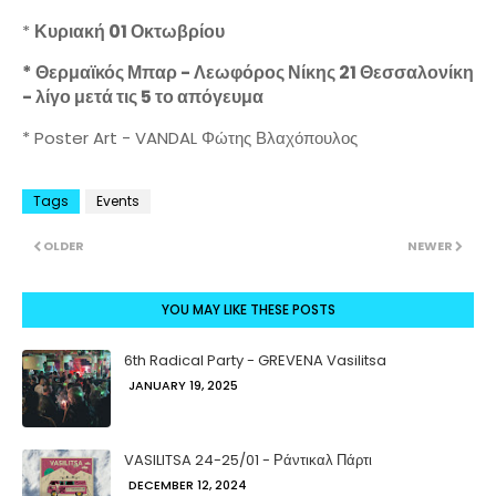
Κυριακή 01 Οκτωβρίου
*
* Θερμαϊκός Μπαρ - Λεωφόρος Νίκης 21 Θεσσαλονίκη
- λίγο μετά τις 5 το απόγευμα
* Poster Art - VANDAL Φώτης Βλαχόπουλος
Tags
Events
OLDER
NEWER
YOU MAY LIKE THESE POSTS
6th Radical Party - GREVENA Vasilitsa
JANUARY 19, 2025
VASILITSA 24-25/01 - Ράντικαλ Πάρτι
DECEMBER 12, 2024