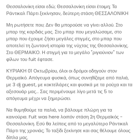
Θεσσαλονίκη είσαι εδώ; Θεσσαλονίκη είσαι έτοιμη; Τα
Ράντικαλ Πάρτι ξεκίνησαν, δεύτερη στάση ΘΕΣΣΑΛΟΝΙΚΗ
Μη ρωτήσετε που; Δεν θα μπορούσε να γίνει αλλού. Στο
μπαρ της καρδιάς μας. Στο μπαρ που μεγαλώσαμε, στο
μπαρ που έχουμε ζήσει μεγάλες στιγμές, στο μπαρ που
αποτελεί τη ζωντανή ιστορία της νύχτας της Θεσσαλονίκης.
Στο ΘΕΡΜΑΙΚΟ. Η στιγμή για το μεγάλο "ριγιούνιον" των
φίλων του fuit έφτασε.
ΚΥΡΙΑΚΗ 01 Οκτωβρίου, όλοι οι δρόμοι οδηγούν στον
Θερμαϊκό. Απόγευμα φυσικά, όπως συνηθίζαμε από παλιά,
με 3 dj guest, με κοκτεϊλάρες και φυσικά με τα ρούχα και τα
αξεσουάρ μας... Σας περιμένουμε λίγο μετά τις 5 το
απόγευμα μέχρι να ξημερώσει.
Να θυμηθούμε τα παλιά, να βάλουμε πλώρη για τα
καινούρια. Fuit was here λοιπόν στάση 2η Θερμαϊκός -
Θεσσαλονίκη. Εσύ θα λείπεις από το μεγαλύτερο Ράντικαλ
Πάρτι της χρονιάς; Το ταξίδι ξεκίνησε και σας θέλουμε όλους
δίπλα μας.