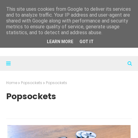
This site uses cookies from Google to deliver its services
and to analyze traffic. Your IP address and user-agent are
shared with Google along with performance and security
metrics to ensure quality of service, generate usage
statistics, and to detect and address abuse.
LEARN MORE
GOT IT
Home
Popsockets
Popsockets
Popsockets